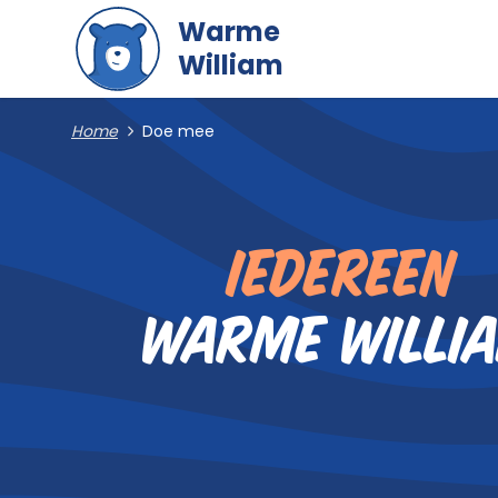
Naar hoofdinhoud gaan
Warme
Do
William
Home
Doe mee
Iedereen
Warme willi