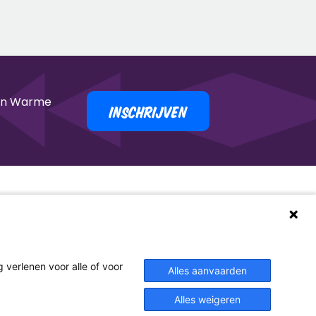
 van Warme
INSCHRIJVEN
nenstebuiten
Wandeling
Doe mee
Blog
erlenen voor alle of voor
Alles aanvaarden
Nieuwsbrief
Over ons
Contact
Alles weigeren