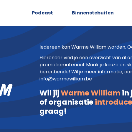
e mee
Podcast
Binnenstebuiten
Iedereen kan Warme William worden. Ook
Hieronder vind je een overzicht van al o
promotiemateriaal. Maak je keuze en slu
berenbende! Wil je meer informatie, aar
info@warmewilliam.be
am
Wil jij
Warme William
in
of organisatie
introduc
graag!