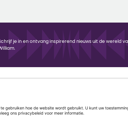
Schrijf je in en ontvang inspirerend nieuws uit de wereld
William.
SITEMAP
iam
Home
Podcast
App
Bin
 gebruiken hoe de website wordt gebruikt. U kunt uw toestemming v
leeg ons privacybeleid voor meer informatie.
YouTube
ook
tagram
TikTok