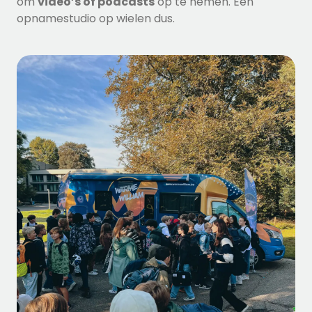
om
video’s of podcasts
op te nemen. Een
opnamestudio op wielen dus.