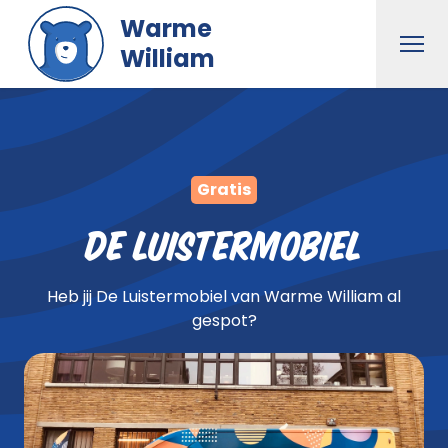
Naar hoofdinhoud gaan
Warme
Men
William
Gratis
De Luistermobiel
Heb jij De Luistermobiel van Warme William al
gespot?