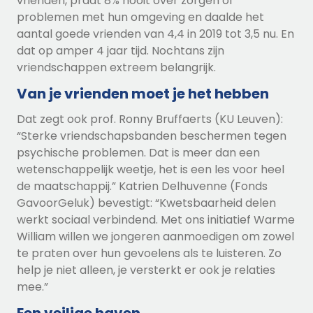
vrienden, praat 8% nooit over zorgen of
problemen met hun omgeving en daalde het
aantal goede vrienden van 4,4 in 2019 tot 3,5 nu. En
dat op amper 4 jaar tijd. Nochtans zijn
vriendschappen extreem belangrijk.
Van je vrienden moet je het hebben
Dat zegt ook prof.
Ronny Bruffaerts
(KU Leuven):
“Sterke vriendschapsbanden beschermen tegen
psychische problemen. Dat is meer dan een
wetenschappelijk weetje, het is een les voor heel
de maatschappij.”
Katrien Delhuvenne
(Fonds
GavoorGeluk) bevestigt: “Kwetsbaarheid delen
werkt sociaal verbindend. Met ons initiatief Warme
William willen we jongeren aanmoedigen om zowel
te praten over hun gevoelens als te luisteren. Zo
help je niet alleen, je versterkt er ook je relaties
mee.”