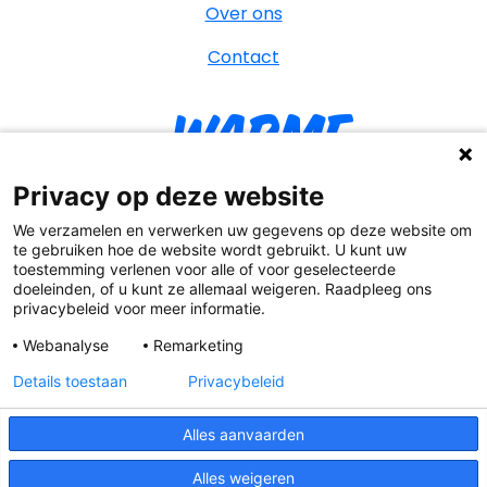
Over ons
Contact
Warme
William
Privacy op deze website
We verzamelen en verwerken uw gegevens op deze website om
te gebruiken hoe de website wordt gebruikt. U kunt uw
toestemming verlenen voor alle of voor geselecteerde
YouT
Facebook
Instagr
Tik
doeleinden, of u kunt ze allemaal weigeren. Raadpleeg ons
privacybeleid voor meer informatie.
Webanalyse
Remarketing
Details toestaan
Privacybeleid
Cookies & privacy
Alles aanvaarden
Algemene voorwaarden
Warme William ©
2026
Alles weigeren