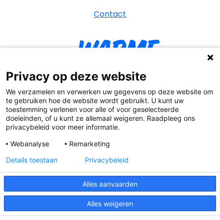
Contact
Warme
William
Privacy op deze website
We verzamelen en verwerken uw gegevens op deze website om
te gebruiken hoe de website wordt gebruikt. U kunt uw
toestemming verlenen voor alle of voor geselecteerde
YouT
Facebook
Instagr
Tik
doeleinden, of u kunt ze allemaal weigeren. Raadpleeg ons
privacybeleid voor meer informatie.
Webanalyse
Remarketing
Details toestaan
Privacybeleid
Cookies & privacy
Alles aanvaarden
Algemene voorwaarden
Warme William ©
2026
Alles weigeren