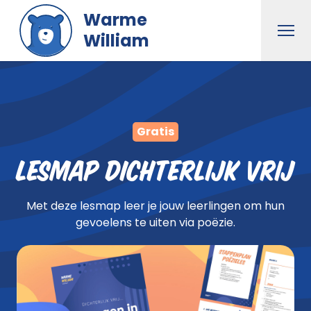
Naar hoofdinhoud gaan
Warme
Men
William
Gratis
Lesmap Dichterlijk Vrij
Met deze lesmap leer je jouw leerlingen om hun
gevoelens te uiten via poëzie.