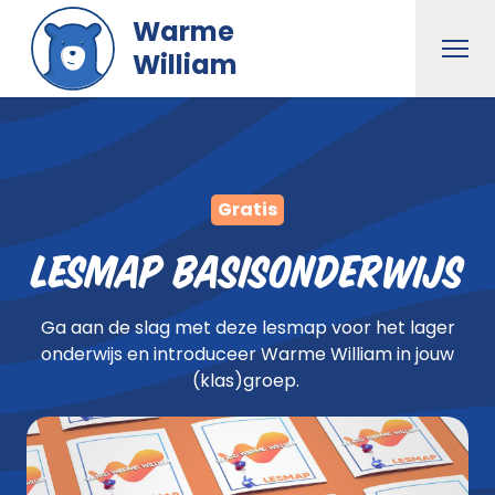
Naar hoofdinhoud gaan
Warme
Men
William
Gratis
Lesmap Basisonderwijs
Ga aan de slag met deze lesmap voor het lager
onderwijs en introduceer Warme William in jouw
(klas)groep. ​