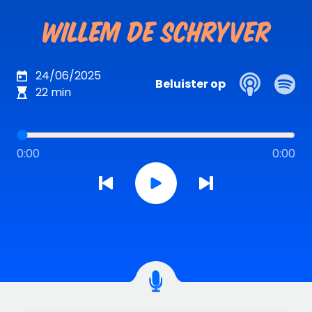
Willem De Schryver
24/06/2025
Beluister op
22
min
Icon 
Icon podca
0:00
0:00
Icon arrow previous
Icon arrow next