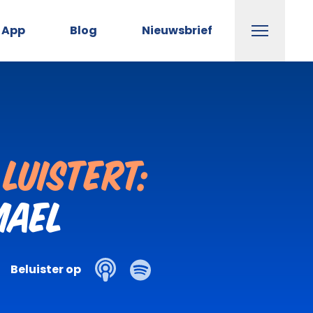
Menu
App
Blog
Nieuwsbrief
luistert:
mael
Beluister op
Icon Spotify
Icon podcast