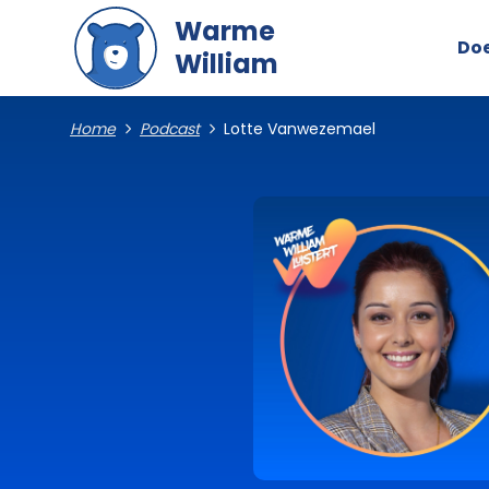
Naar hoofdinhoud gaan
Warme
Do
William
Home
Podcast
Lotte Vanwezemael