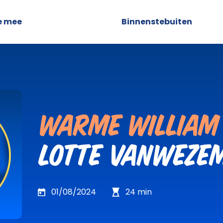
e mee
Podcast
Binnenstebuiten
Warme William 
Lotte Vanweze
01/08/2024
24
min