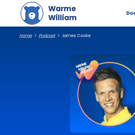
Naar hoofdinhoud gaan
Warme
Do
William
Home
Podcast
James Cooke