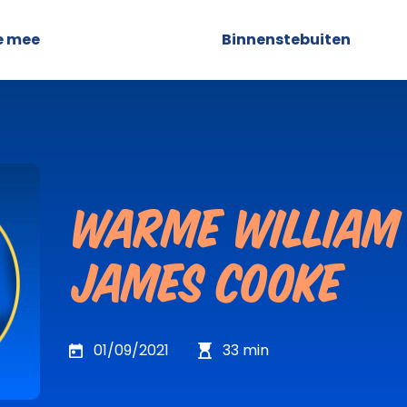
e mee
Podcast
Binnenstebuiten
Warme William 
James Cooke
01/09/2021
33
min