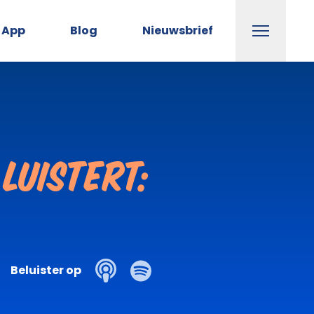
Menu
App
Blog
Nieuwsbrief
Luistert:
Beluister op
Icon Spotify
Icon podcast