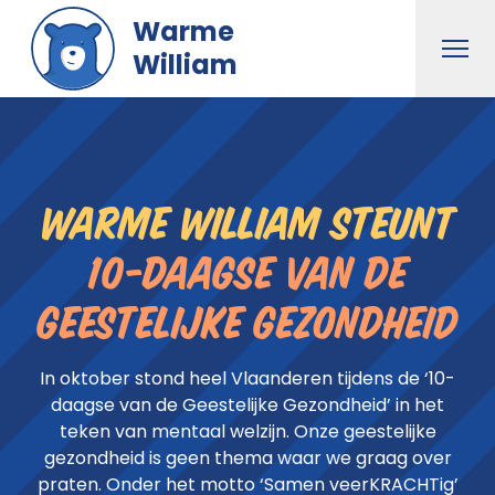
Naar hoofdinhoud gaan
Warme
Men
William
Warme William steunt
10-daagse van de
Geestelijke Gezondheid
In oktober stond heel Vlaanderen tijdens de ‘10-
daagse van de Geestelijke Gezondheid’ in het
teken van mentaal welzijn. Onze geestelijke
gezondheid is geen thema waar we graag over
praten. Onder het motto ‘Samen veerKRACHTig’