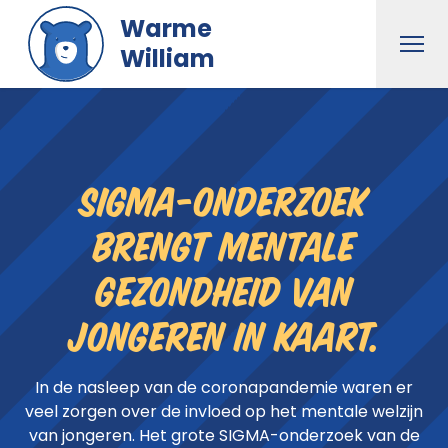
Naar hoofdinhoud gaan
Warme
Men
William
SIGMA-onderzoek
brengt mentale
gezondheid van
jongeren in kaart.
In de nasleep van de coronapandemie waren er
veel zorgen over de invloed op het mentale welzijn
van jongeren. Het grote SIGMA-onderzoek van de