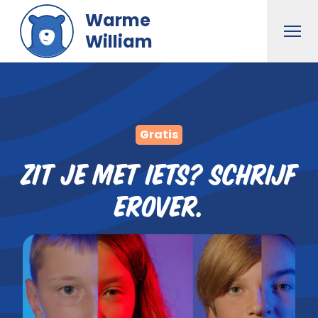
Naar hoofdinhoud gaan
Warme
Men
William
Gratis
Zit je met iets? SCHRIJF
erover.