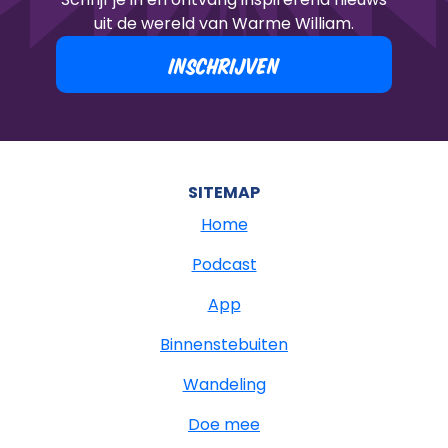
uit de wereld van Warme William.
INSCHRIJVEN
SITEMAP
Home
Podcast
App
Binnenstebuiten
Wandeling
Doe mee