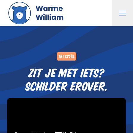
Naar hoofdinhoud gaan
Warme
Men
William
Gratis
Zit je met iets?
SCHILDER
erover.